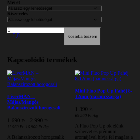
Méret
Kiszerelés
Mennyiség
Kosárba teszem
Kapcsolódó termékek
Mini Fluo Pop Up Fahéj 8-
LiverMAN –
12mm (narancssárga)
Májas/Mangós
Balanszírozott horogcsali
1 390
Ft
69 500
Ft
/
kg
Ártartomány:
1 690
2 990
–
Ft
Ft
1
A Fluo Pop Up ok élénk
–
11 960
Ft
16 900
Ft
/
kg
690 Ft
színeivel és prémium
-
A Balanszírozott horogcsalik
aromájával hívja fel magára a