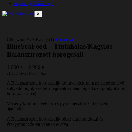
Egyedi gyártású bojli
X
Cikkszám
N/A
Kategória
Horogcsalik
BlueSeaFood – Tintahalas/Kagylós
Balanszírozott horogcsali
Ártartomány:
1 690
2 990
–
Ft
Ft
1
–
11 960
Ft
16 900
Ft
/
kg
690 Ft
-
A Balanszírozott horogcsalik könnyebbek mint az etetésen lévő
2
süllyedő bojlik ezáltal a legóvatosabban táplálkozó pontyokat is
990 Ft
horogra csalhatjuk!
Verseny körülményekhez és gyors pecákhoz kifejezetten
ajánljuk!
A Balanszírozott horogcsalik plusz attraktorokkal és
étvágyfokozókkal vannak ellátva!