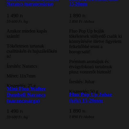
Narancs (narancssárga)
15-20mm
1 490
1 890
Ft
Ft
59 600
Ft
/
kg
1 890
Ft
/doboz
Amikor minden kapás
Fluo Pop Up bojlik
számít!
tökéletesek süllyedő csalik ki
könnyítésére illetve figyelem
Tökéletesen tartanak
felkeltőbbé tenni a
csalitüskén és hajszálelőkén
horogcsalit!
is!
Prémium aromájuk és
Ízesítés: Narancs
étvágyfokozó tartalmuk
plusz vonzerőt biztosít!
Méret: 11x7mm
Ízesítés: Juhar
Kiszerelés: 25 g
Mini Fluo Wafter
Kiszerelés: 50 g
Fluo Pop Up Juhar
Dumbell Narancs
(kék) 15-20mm
(narancssárga)
1 890
1 490
Ft
Ft
1 890
Ft
/doboz
59 600
Ft
/
kg