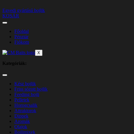
Egyedi gyártású bojlik
KOSÁR
Főoldal
Pénztár
Fiókom
X
Kategóriák:
Kész bojlik
Friss sózott bojlik
Feeding bojli
Pelletek
Horogcsalik
Attraktorok
Dippek
Aromák
Olajok
Bojlimixek