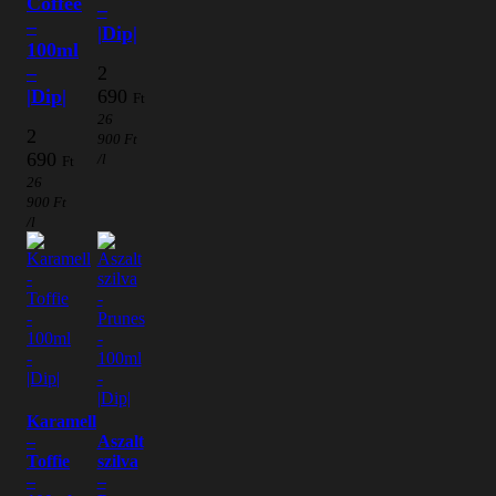
Coffee
–
–
|Dip|
100ml
2
–
690
|Dip|
Ft
26
2
900
Ft
690
/l
Ft
26
900
Ft
/l
Karamell
–
Aszalt
Toffie
szilva
–
–