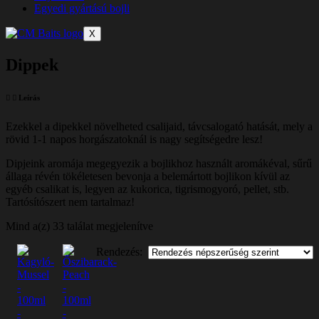
Egyedi gyártású bojli
X
Dippek
Leírás
Ezekkel a dipekkel növelheted csalijaid, távcsalogató hatását, mely a
rövid 1-1 napos horgászatoknál is nagy segítségedre lesz!
Dipjeink aromája megegyezik a bojlikhoz használt aromákéval, sűrű
állaga révén tökéletesen bevonja a belemártott bojlikon kívül az
egyéb csalikat is, legyen az kukorica, tigrismogyoró, pellet, stb.
Tartósítószert nem tartalmaz!
Sorted
Mind a(z) 33 találat megjelenítve
by
popularity
Rendezés: