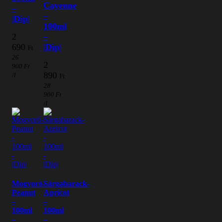
Cayenne
–
–
|Dip|
100ml
2
–
690
|Dip|
Ft
26
2
900
Ft
890
/l
Ft
28
900
Ft
/l
Mogyoró-
Sárgabarack-
Peanut
Apricot
–
–
100ml
100ml
–
–