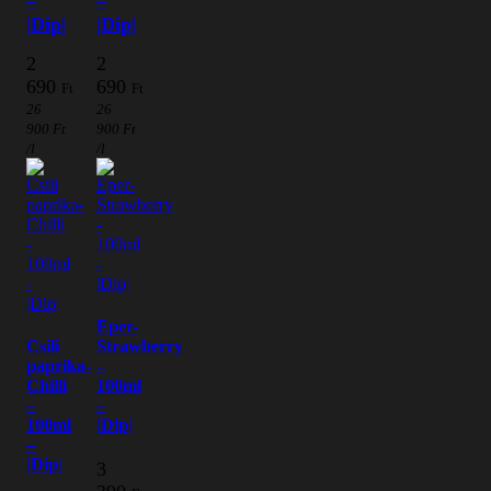
–
–
|Dip|
|Dip|
2
2
690
690
Ft
Ft
26
26
900
Ft
900
Ft
/l
/l
Eper-
Csili
Strawberry
paprika-
–
Chilli
100ml
–
–
100ml
|Dip|
–
|Dip|
3