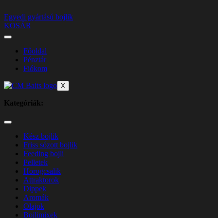
Egyedi gyártású bojlik
KOSÁR
Főoldal
Pénztár
Fiókom
X
Kategóriák:
Kész bojlik
Friss sózott bojlik
Feeding bojli
Pelletek
Horogcsalik
Attraktorok
Dippek
Aromák
Olajok
Bojlimixek