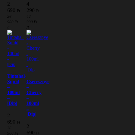
2
4
690
290
Ft
Ft
26
42
900
Ft
900
Ft
/l
/l
Tintahal-
Squid
Cseresznye
–
–
100ml
Cherry
–
–
|Dip|
100ml
–
|Dip|
2
690
Ft
2
26
690
Ft
900
Ft