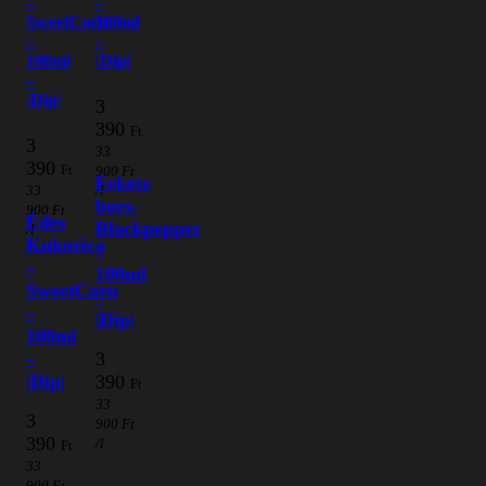
–
–
SweetCorn
100ml
–
–
100ml
|Dip|
–
|Dip|
3
390
Ft
3
33
390
Ft
900
Ft
Fekete
33
/l
bors-
900
Ft
Édes
Blackpepper
/l
Kukorica
–
–
100ml
SweetCorn
–
–
|Dip|
100ml
3
–
390
|Dip|
Ft
33
3
900
Ft
390
/l
Ft
33
900
Ft