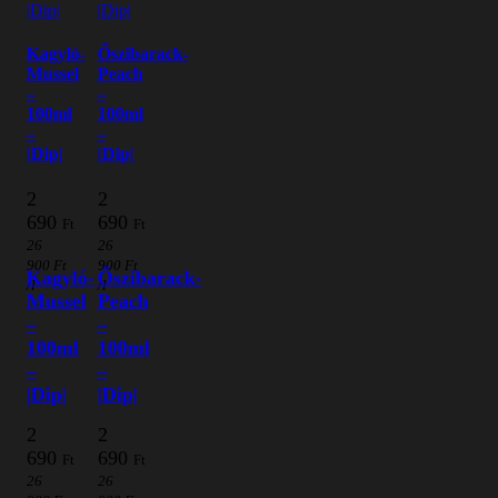
Kagyló-
Őszibarack-
Mussel
Peach
–
–
100ml
100ml
–
–
|Dip|
|Dip|
2
2
690
690
Ft
Ft
26
26
900
Ft
900
Ft
Kagyló-
Őszibarack-
/l
/l
Mussel
Peach
–
–
100ml
100ml
–
–
|Dip|
|Dip|
2
2
690
690
Ft
Ft
26
26