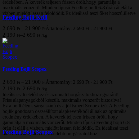
érdekében. A keverék teljesen frissen őrölt,hogy garantálja a
maximális vonzerőt.Minden típusú Feeding bojli 6-8 órán át eláll a
vízben,mielőtt lassan feloldódik.Ez ideálissá teszi őket hosszú,illetve
Feeding Bojli Krill
rövid horgászatokhoz!
2 690
21 900
–
Ártartomány: 2 690 Ft - 21 900 Ft
Ft
Ft
2 190
2 690
–
Ft
Ft
/
kg
Feeding Bojli Scopex
2 690
21 900
–
Ártartomány: 2 690 Ft - 21 900 Ft
Ft
Ft
2 190
2 690
–
Ft
Ft
/
kg
Ideális csali etetéshez és azonnali horgászatokhoz egyaránt!
Friss alapanyagokból készült, maximális vonzerőt biztosítva!
Ez a bojli élénk sárga színű és a jól ismert Scopex ízű. A Feeding
bojlik gondosan összeállított alapkeverékből állnak az optimális
eredmény érdekében. A keverék teljesen frissen őrölt, hogy
garantálja a maximális vonzerőt. Minden típusú Feeding bojli 6-8
órán át eláll a vízben, mielőtt lassan feloldódik. Ez ideálissá teszi
Feeding Bojli Scopex
őket hosszabb,illetve a rövidebb horgászatokhoz!