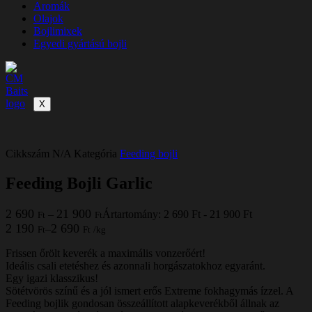
Aromák
Olajok
Bojlimixek
Egyedi gyártású bojli
X
Cikkszám
N/A
Kategória
Feeding bojli
Feeding Bojli Garlic
2 690
21 900
–
Ártartomány: 2 690 Ft - 21 900 Ft
Ft
Ft
2 190
2 690
–
Ft
Ft
/
kg
Frissen őrölt keverék a maximális vonzerőért!
Ideális csali etetéshez és azonnali horgászatokhoz egyaránt.
Egy igazi klasszikus!
Sötétvörös színű és a jól ismert erős Extreme fokhagymás ízzel. A
Feeding bojlik gondosan összeállított alapkeverékből állnak az