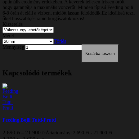
optimális eredmény érdekében. A keverék teljesen frissen őrölt,
hogy garantálja a maximális vonzerőt. Minden típusú Feeding bojli
6-8 órán át eláll a vízben, mielőtt lassan feloldódik.Ez ideálissá teszi
őket hosszabb,és rapid horgászatokhoz is!
Kiszerelés
Méret
Törlés
Mennyiség
Kosárba teszem
Kapcsolódó termékek
Feeding Bojli Tutti-Frutti
2 690
21 900
–
Ártartomány: 2 690 Ft - 21 900 Ft
Ft
Ft