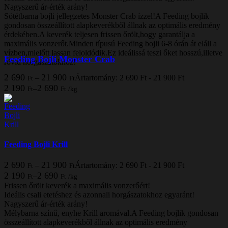
Nagyszerű ár-érték arány!
Sötétbarna bojli jellegzetes Monster Crab ízzel!A Feeding bojlik
gondosan összeállított alapkeverékből állnak az optimális eredmény
érdekében.A keverék teljesen frissen őrölt,hogy garantálja a
maximális vonzerőt.Minden típusú Feeding bojli 6-8 órán át eláll a
vízben,mielőtt lassan feloldódik.Ez ideálissá teszi őket hosszú,illetve
Feeding Bojli Monster Crab
rövid horgászatokhoz!
2 690
21 900
–
Ártartomány: 2 690 Ft - 21 900 Ft
Ft
Ft
2 190
2 690
–
Ft
Ft
/
kg
Feeding Bojli Krill
2 690
21 900
–
Ártartomány: 2 690 Ft - 21 900 Ft
Ft
Ft
2 190
2 690
–
Ft
Ft
/
kg
Frissen őrölt keverék a maximális vonzerőért!
Ideális csali etetéshez és azonnali horgászatokhoz egyaránt!
Nagyszerű ár-érték arány!
Mélybarna színű, enyhe Krill aromával.A Feeding bojlik gondosan
összeállított alapkeverékből állnak az optimális eredmény