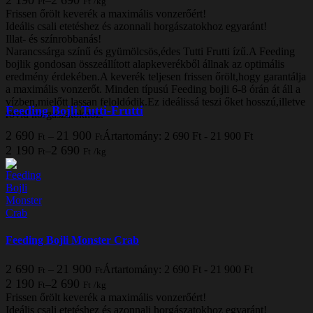
2 190
2 690
–
Ft
Ft
/
kg
Frissen őrölt keverék a maximális vonzerőért!
Ideális csali etetéshez és azonnali horgászatokhoz egyaránt!
Illat- és színrobbanás!
Narancssárga színű és gyümölcsös,édes Tutti Frutti ízű.A Feeding
bojlik gondosan összeállított alapkeverékből állnak az optimális
eredmény érdekében.A keverék teljesen frissen őrölt,hogy garantálja
a maximális vonzerőt. Minden típusú Feeding bojli 6-8 órán át áll a
vízben,mielőtt lassan feloldódik.Ez ideálissá teszi őket hosszú,illetve
Feeding Bojli Tutti-Frutti
rövid horgászatokhoz.
2 690
21 900
–
Ártartomány: 2 690 Ft - 21 900 Ft
Ft
Ft
2 190
2 690
–
Ft
Ft
/
kg
Feeding Bojli Monster Crab
2 690
21 900
–
Ártartomány: 2 690 Ft - 21 900 Ft
Ft
Ft
2 190
2 690
–
Ft
Ft
/
kg
Frissen őrölt keverék a maximális vonzerőért!
Ideális csali etetéshez és azonnali horgászatokhoz egyaránt!