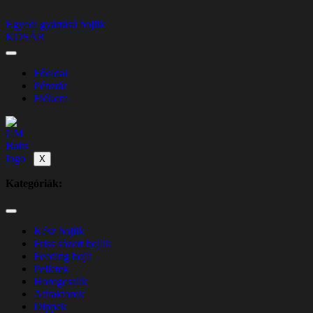
Egyedi gyártású bojlik
KOSÁR
Főoldal
Pénztár
Fiókom
X
Kategóriák:
Kész bojlik
Friss sózott bojlik
Feeding bojli
Pelletek
Horogcsalik
Attraktorok
Dippek