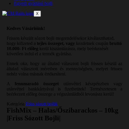
Egyedi gyártású bojli
X
Kedves Vásárlóink!
Frissen készült sózott bojli megrendelésekor kiválaszthatod,
hogy kifizeted a
tejles összeget, vagy
kezdetnek csupán
bruttó
10.000- Ft előleg
kerül kiszámlázásra, mely beérkezését
követően indul el a termék gyártása.
Ennek oka, hogy az általad választott bojli frissen készül az
általad választott méretben és mennyiségben, melyet frissen
nehéz volna másnak értékesíteni.
A
fennmaradó összeget
utánvéttel készpénzben vagy
utánvéttel bankkártyával is fizethetitek! Természetesen a
beérkezett előleg összege a végszámládból levonásra kerül!
Kategória
Friss sózott bojlik
FishMix – Halas/Őszibarackos – 10kg
|Friss Sózott Bojli|