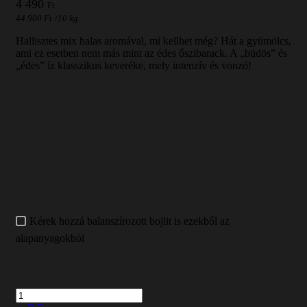
4 490
Ft
44 900
Ft
/
10 kg
Hallisztes mix halas aromával, mi kellhet még? Hát a gyümölcs,
ami ez esetben nem más mint az édes őszibarack. A „büdös” és
„édes” íz klasszikus keveréke, mely intenzív és vonzó!
Kérek hozzá balanszírozott bojlit is ezekből az
alapanyagokból
Mennyiség