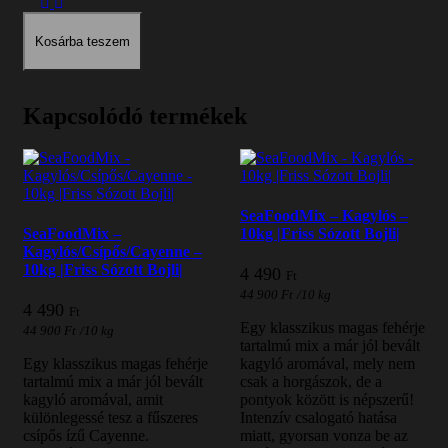
Kosárba teszem
Kapcsolódó termékek
SeaFoodMix – Kagylós –
SeaFoodMix –
10kg |Friss Sózott Bojli|
Kagylós/Csípős/Cayenne –
10kg |Friss Sózott Bojli|
4 490
Ft
44 900
Ft
/
10 kg
4 490
Ft
Egy klasszikus magas fehérje
44 900
Ft
/
10 kg
tartalmú mix a már jól bevált
Egy klasszikus magas fehérje
kagyló aromával, mely nem
tartalmú mix a már jól bevált
csak a horgászok, de a
kagyló aromával, amit
pontyok között is népszerű!
különlegessé tesz a fűszeres
Intenzív csalogató hatása
csípős ízű Cayenne.
miatt, gyorsan vonza be az