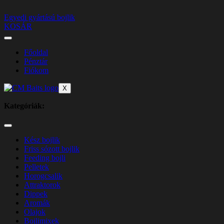
Egyedi gyártású bojlik
KOSÁR
Főoldal
Pénztár
Fiókom
X
Kategóriák:
Kész bojlik
Friss sózott bojlik
Feeding bojli
Pelletek
Horogcsalik
Attraktorok
Dippek
Aromák
Olajok
Bojlimixek