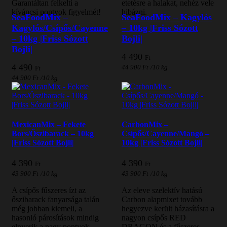
Garantáltan felkelti a
etetésre a halakat, nehéz vele
kíváncsi pontyok figyelmét!
hibázni.
SeaFoodMix –
SeaFoodMix – Kagylós
Kagylós/Csípős/Cayenne
– 10kg |Friss Sózott
– 10kg |Friss Sózott
Bojli|
Bojli|
4 490
Ft
4 490
44 900
Ft
/
10 kg
Ft
44 900
Ft
/
10 kg
MexicanMix – Fekete
CarbonMix –
Bors/Őszibarack – 10kg
Csípős/Cayenne/Mangó –
|Friss Sózott Bojli|
10kg |Friss Sózott Bojli|
4 390
4 390
Ft
Ft
43 900
Ft
/
10 kg
43 900
Ft
/
10 kg
A csípős fűszeres ízt az
Az eleve szelektív hatású
őszibarack fanyarsága talán
Carbon alapmixet tovább
még jobban kiemeli, a
hegyezve került házasításra a
hasonló párosítások mindig
nagyon csípős RED
elnyerik a nagy pontyok
DRAGON és a fűszeres