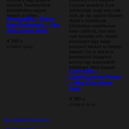
tetszését. Összetevőinek
Cayenne aromával. Ezek
köszönhetően nagyon
érdekessége, hogy nem csak
intenzív a vízben.
ízzel, de egy nagyon fűszeres
MexicanMix – Fekete
illattal is rendelkezik.
Bors/Őszibarack – 10kg
Előzőekben szándékosan
|Friss Sózott Bojli|
írtam csípős ízt, mert nem
csak szimplán erős, hanem
4 390
kóstoláskor lágy mégis
Ft
borzasztó intenzív íz élményt
43 900
Ft
/
10 kg
kapunk! Ezt az illat és íz
kombinációt Mangóval
keverve egy könnyedebb
különleges illatot kapunk.
CarbonMix –
Csípős/Cayenne/Mangó
– 10kg |Friss Sózott
Bojli|
4 390
Ft
43 900
Ft
/
10 kg
info.cmbaits@gmail.com