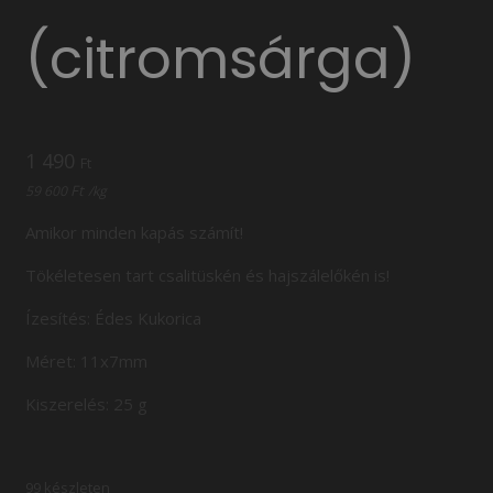
(citromsárga)
1 490
Ft
Ft
59 600
/
kg
Amikor minden kapás számít!
Tökéletesen tart csalitüskén és hajszálelőkén is!
Ízesítés: Édes Kukorica
Méret: 11x7mm
Kiszerelés: 25 g
99 készleten