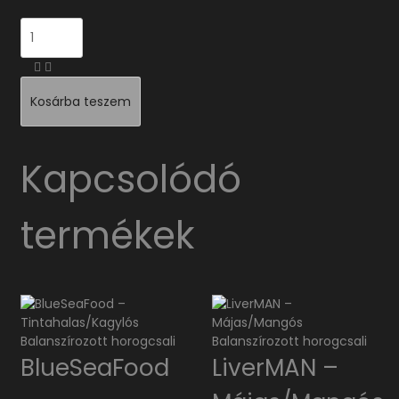
Mennyiség
Kosárba teszem
Kapcsolódó
termékek
BlueSeaFood
LiverMAN –