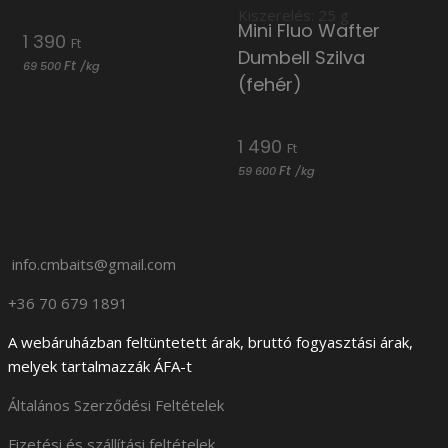
Kiszerelés: 25 g
Mini Fluo Wafter
1 390
Ft
Dumbell Szilva
Ft
69 500
/
kg
(fehér)
1 490
Ft
Ft
59 600
/
kg
info.cmbaits@gmail.com
+36 70 679 1891
A webáruházban feltüntetett árak, bruttó fogyasztási árak,
melyek tartalmazzák ÁFA-t
Általános Szerződési Feltételek
Fizetési és szállítási feltételek