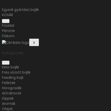
Egyedi gyártású bojlik
KOSÁR
Főoldal
Pénztár
Fiókom
X
Kategóriák:
Kész bojlik
Friss sózott bojlik
Feeding bojli
Pelletek
Horogcsalik
Attraktorok
Dippek
Aromák
Olajok