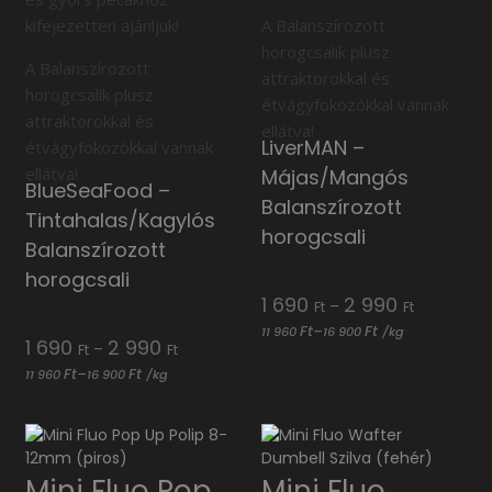
kifejezetten ajánljuk!
A Balanszírozott
horogcsalik plusz
A Balanszírozott
attraktorokkal és
horogcsalik plusz
étvágyfokozókkal vannak
attraktorokkal és
ellátva!
LiverMAN –
étvágyfokozókkal vannak
ellátva!
Májas/Mangós
BlueSeaFood –
Balanszírozott
Tintahalas/Kagylós
horogcsali
Balanszírozott
horogcsali
Ártartomá
1 690
2 990
–
Ft
Ft
1
Ft
Ft
–
11 960
16 900
/
kg
Ártartomány:
1 690
2 990
690 Ft
–
Ft
Ft
1
-
Ft
Ft
–
11 960
16 900
/
kg
690 Ft
2
-
990 Ft
2
990 Ft
Mini Fluo Pop
Mini Fluo