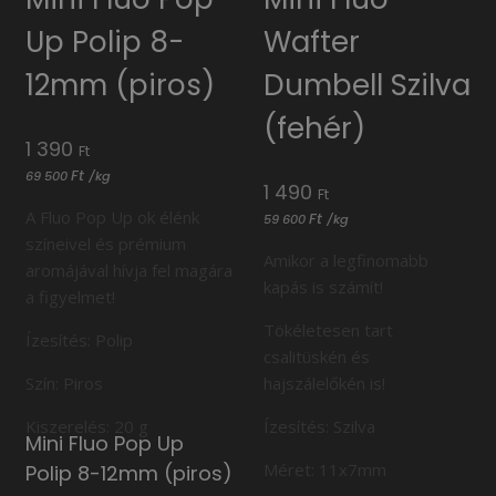
Up Polip 8-
Wafter
12mm (piros)
Dumbell Szilva
(fehér)
1 390
Ft
Ft
69 500
/
kg
1 490
Ft
A Fluo Pop Up ok élénk
Ft
59 600
/
kg
színeivel és prémium
Amikor a legfinomabb
aromájával hívja fel magára
kapás is számít!
a figyelmet!
Tökéletesen tart
Ízesítés: Polip
csalitüskén és
Szín: Piros
hajszálelőkén is!
Kiszerelés: 20 g
Ízesítés: Szilva
Mini Fluo Pop Up
Méret: 11x7mm
Polip 8-12mm (piros)