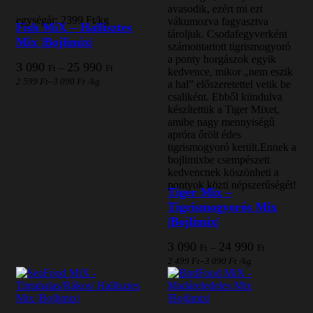
avasodik, ezért mi ezt
egységár: 2399 Ft/kg
vákumozva fagyasztva
Fish MiX – Hallisztes
tároljuk. Csodafegyverként
Mix |Bojlimix|
számontartott tigrismogyoró
a ponty horgászok egyik
Ártartomány:
3 090
25 990
–
Ft
Ft
kedvence, mikor „nem eszik
3
–
2 599
Ft
3 090
Ft
/
kg
a hal” előszeretettel vetik be
090 Ft
csaliként. Ebből kiindulva
-
készítettük a Tiger Mixet,
25
amibe nagy mennyiségű
990 Ft
apróra őrölt édes
tigrismogyoró került.Ennek a
bojlimixbe csempészett
kedvencnek köszönheti a
pontyok közti népszerűségét!
Tiger Mix –
Tigrismogyorós Mix
|Bojlimix|
Ártartomán
3 090
24 990
–
Ft
Ft
3
–
2 499
Ft
3 090
Ft
/
kg
090 Ft
-
24
990 Ft