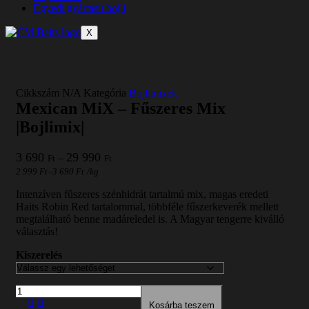
Egyedi gyártású bojli
X
Cikkszám
N/A
Kategória
Bojlimixek
Mexican MiX – Fűszeres Mix
|Bojlimix|
Ártartomány:
3 690
29 990
–
Ft
Ft
3
–
2 999
Ft
3 690
Ft
/
kg
690 Ft
-
Intenzíven fűszeres szénhidrát tartalmú mix, magas eredeti
29
Haits Robin Red tartalommal, többféle fűszerkeverék mellett
990 Ft
megtalálható benne madáreledel is. A Magyar tengerre kiválló
választás!
Kiszerelés
Mennyiség
Kosárba teszem