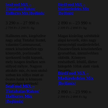
SeaFood MiX –
BirdFood MiX –
Tintahalas/Rákos/
Madáreledeles Mix
Hallisztes Mix |Bojlimix|
|Bojlimix|
Ártartomány:
Ártartomán
3 290
27 990
2 890
23 990
–
–
Ft
Ft
Ft
Ft
3
2
–
–
2 799
Ft
3 290
Ft
/
kg
2 399
Ft
2 890
Ft
/
kg
290 Ft
890 Ft
-
-
Hallisztes mix, kiegészítve
Magas kizárólag szénhidrát
27
23
nagy adag Tintahal liszttel,
alapú keverék, édes nagy
990 Ft
990 Ft
valamint Gammarussal,
mennyiségű madáreledellel.
ennek köszönhetően egy
Összetevőinek köszönhetően
könnyebb, porózusabb
gyorsabban, intenzívebben
szerkezetű bojlit kapunk,
oldódik. Könnyen
mely iszapos fenéken sem
emészthető, lehülő, illetve
süllyed mélyre. Nagyon
hidegebb 10fok alatti vizek
attraktív mix, és nem utolsó
favoritja.
BirdFood MiX –
sorban kis súllya miatt az
Madáreledeles Mix
óvatos halak is könnyen
|Bojlimix|
horogvégre kerülnek!
SeaFood MiX –
Tintahalas/Rákos/
Ártartomán
2 890
23 990
–
Ft
Ft
2
Hallisztes Mix
–
2 399
Ft
2 890
Ft
/
kg
890 Ft
|Bojlimix|
-