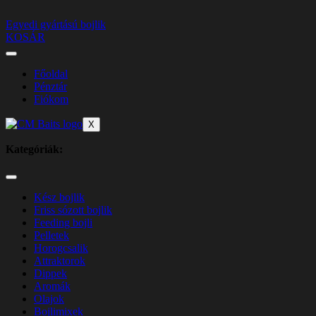
Egyedi gyártású bojlik
KOSÁR
Főoldal
Pénztár
Fiókom
X
Kategóriák:
Kész bojlik
Friss sózott bojlik
Feeding bojli
Pelletek
Horogcsalik
Attraktorok
Dippek
Aromák
Olajok
Bojlimixek