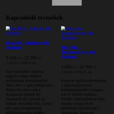
Kapcsolódó termékek
Fish MiX – Hallisztes Mix
|Bojlimix|
Tiger Mix –
Tigrismogyorós Mix
|Bojlimix|
Ártartomány:
3 090
25 990
–
Ft
Ft
3
–
2 599
Ft
3 090
Ft
/
kg
090 Ft
Ártartomán
3 090
24 990
–
Ft
Ft
-
3
Egy klasszikus alapmix,
–
2 499
Ft
3 090
Ft
/
kg
25
090 Ft
nagyon magas halliszt
990 Ft
-
tartalmának köszönhetően
Pontyok egyik kedvencének
24
már a mix is igen jellegezetes
a tigrismogyorónak
990 Ft
illattal bír, nem csak a
kalóriatartalmáért a magas
horgászok ismerik fel
zsir és fehérje tartalma
messziről, de a ponyk se
felelős. Elkészítésekor mint
tudnak ellenállni neki. Gyors
minden mogyoró és
pár napos horgászatok
diófélénél ügyelni kell a
nélkülözhetetlen kelléke.
frisseségre, könnyen