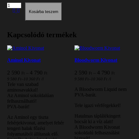
Mennyiség
Kosárba teszem
Kapcsolódó termékek
Aminol Kivonat
Bloodworm Kivonat
Ártartomány:
Ártartomány
2 590
4 790
2 590
4 790
–
–
Ft
Ft
Ft
Ft
2
2
–
–
9 580
Ft
10 360
Ft
/l
9 580
Ft
10 360
Ft
/l
590 Ft
590 Ft
Tele van szabad
-
-
A Bloodworm Liquid nem
aminosavakkal!
4
4
PVA-barát.
Az Aminol sokoldalúan
790 Ft
790 Ft
felhasználható!
Tele igazi vérférgekkel!
PVA-barát!
Hatalmas táplálékingert
Az Aminol egy tiszta
bocsát ki a víz alatt!
fehérjekivonat, amelyet fehér
A Bloodworm Kivonat
tengeri halak főzési
sokoldalú felhasználást
folyamatából állítanak elő.
biztosít!