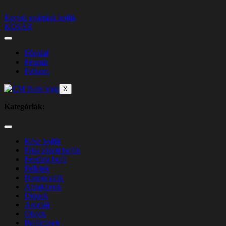
Egyedi gyártású bojlik
KOSÁR
Főoldal
Pénztár
Fiókom
X
Kategóriák:
Kész bojlik
Friss sózott bojlik
Feeding bojli
Pelletek
Horogcsalik
Attraktorok
Dippek
Aromák
Olajok
Bojlimixek