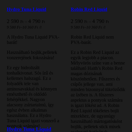
-
4
Hydro Tuna Liquid
Robin Red Liquid
790 Ft
Ártartomány:
Ártartomány
2 590
4 790
2 590
4 790
–
–
Ft
Ft
Ft
Ft
2
2
–
–
9 580
Ft
10 360
Ft
/l
9 580
Ft
10 360
Ft
/l
590 Ft
590 Ft
-
-
A Hydro Tuna Liquid PVA-
Robin Red Liquid nem
4
4
barát!
PVA-barát.
790 Ft
790 Ft
Használható bojlik,pelletek
Ez a Robin Red Liquid az
vonzerejének fokozására!
egyik legjobb a piacon.
Mélyvörös színe van a benne
Ez egy hidrolizált
található Haith’s Robin Red
tonhalkivonat. Sós ízű és
magas dózisának
kellemes halszagú. Ez a
köszönhetően. Fűszeres és
folyadék tele van
csípős jellege van, ami
aminosavakkal és könnyen
minden bizonnyal tükröződik
emészthető és oldódó
az ízében is. A fűszeres
fehérjékkel. Nagyon
aspektus a pontyok számára
alacsony zsírtartalmú, így
is igazi lökést ad. A Robin
egész évben alkalmas
Red Liquid tökéletes bojli
használatra. Ez a Hydro
mixekhez, de ugyanúgy
Tuna Liquid igazi vonzerő a
használható mártogatósként
pontyok számára!
bojlik, pelletek stick mixek
Hydro Tuna Liquid
csalogató hatásának