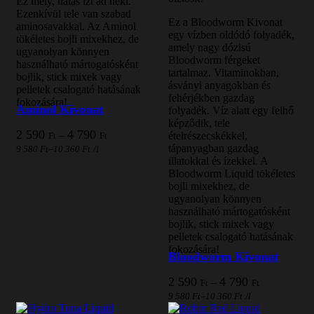
Ez mély, halas ízt ad neki.
Ezenkívül tele van szabad
Ez a Bloodworm Kivonat
aminosavakkal. Az Aminol
egy vízben oldódó folyadék,
tökéletes bojli mixekhez, de
amely nagy dózisú
ugyanolyan könnyen
Bloodworm férgeket
használható mártogatósként
tartalmaz. Vitaminokban,
bojlik, stick mixek vagy
ásványi anyagokban és
pelletek csalogató hatásának
fehérjékben gazdag
fokozására!
Aminol Kivonat
folyadék. Víz alatt egy felhő
képződik, tele
Ártartomány:
2 590
4 790
–
ételrészecskékkel,
Ft
Ft
2
tápanyagban gazdag
–
9 580
Ft
10 360
Ft
/l
590 Ft
illatokkal és ízekkel. A
-
Bloodworm Liquid tökéletes
4
bojli mixekhez, de
790 Ft
ugyanolyan könnyen
használható mártogatósként
bojlik, stick mixek vagy
pelletek csalogató hatásának
fokozására!
Bloodworm Kivonat
Ártartomány
2 590
4 790
–
Ft
Ft
2
–
9 580
Ft
10 360
Ft
/l
590 Ft