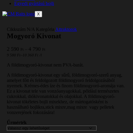
Egyedi gyártású bojli
X
Cikkszám
N/A
Kategória
Attraktorok
Mogyoró Kivonat
Ártartomány:
2 590
4 790
–
Ft
Ft
2
–
9 580
Ft
10 360
Ft
/l
590 Ft
-
A földimogyoró-kivonat nem PVA-barát.
4
A földimogyoró-kivonat egy sűrű, földimogyoró-szerű anyag,
790 Ft
amelyet főtt és feldolgozott földimogyoró feldolgozásából
nyernek. Krémes-édes íze és finom földimogyoró-aromája van.
Ez a kivonat tele van vonzóanyagokkal, például természetes
cukrokkal, diókivonatokkal és olajokkal. A földimogyoró-
kivonat tökéletes bojli mixekhez, de mártogatósként is
használható bojlikra,stick mixre,mag mixre vagy pelletek
vonzerejének fokozására!
Űrmérték