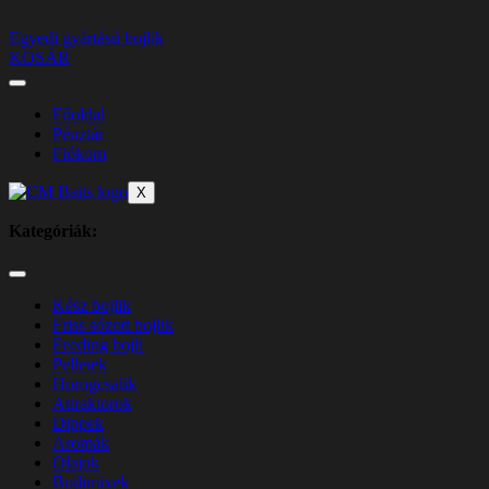
Egyedi gyártású bojlik
KOSÁR
Főoldal
Pénztár
Fiókom
X
Kategóriák:
Kész bojlik
Friss sózott bojlik
Feeding bojli
Pelletek
Horogcsalik
Attraktorok
Dippek
Aromák
Olajok
Bojlimixek