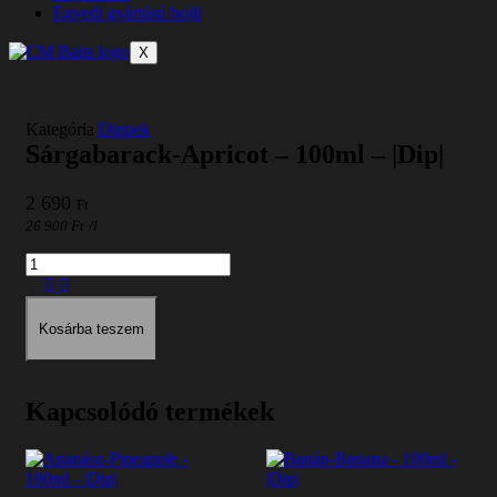
Egyedi gyártású bojli
X
Kategória
Dippek
Sárgabarack-Apricot – 100ml – |Dip|
2 690
Ft
26 900
Ft
/l
Mennyiség
Kosárba teszem
Kapcsolódó termékek