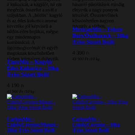
a kukoricát, a kagylót, ha ezt
hasonló párosítások mindig
megérzik összefut a nyál a
elnyerik a nagy pontyok
szájukban. A „büdös” kagyló
tetszését. Összetevőinek
és az édes kukorica aroma
köszönhetően nagyon
keveréke jól képviseli a
intenzív a vízben.
MexicanMix – Fekete
büdös-édes bojlikat, mégse
Bors/Őszibarack – 10kg
egy mindennapos
|Friss Sózott Bojli|
kombináció. A
tigrismogyorónak és egyéb
4 390
magoknak köszönhetően
Ft
vízben intenzíven dolgozik.
43 900
Ft
/
10 kg
TigerMix – Kagyló/
Édes Kukorica – 10kg
|Friss Sózott Bojli|
4 190
Ft
41 900
Ft
/
10 kg
CarbonMix –
CarbonMix –
Csípős/Cayenne/Mangó –
Csípős/Cayenne – 10kg
10kg |Friss Sózott Bojli|
|Friss Sózott Bojli|