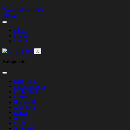
Egyedi gyártású bojlik
KOSÁR
Főoldal
Pénztár
Fiókom
X
Kategóriák:
Kész bojlik
Friss sózott bojlik
Feeding bojli
Pelletek
Horogcsalik
Attraktorok
Dippek
Aromák
Olajok
Bojlimixek