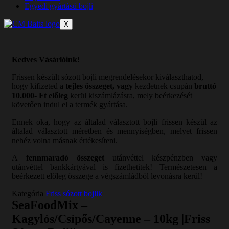
Egyedi gyártású bojli
X
Kedves Vásárlóink!
Frissen készült sózott bojli megrendelésekor kiválaszthatod,
hogy kifizeted a
tejles összeget, vagy
kezdetnek csupán
bruttó
10.000- Ft előleg
kerül kiszámlázásra, mely beérkezését
követően indul el a termék gyártása.
Ennek oka, hogy az általad választott bojli frissen készül az
általad választott méretben és mennyiségben, melyet frissen
nehéz volna másnak értékesíteni.
A
fennmaradó összeget
utánvéttel készpénzben vagy
utánvéttel bankkártyával is fizethetitek! Természetesen a
beérkezett előleg összege a végszámládból levonásra kerül!
Kategória
Friss sózott bojlik
SeaFoodMix –
Kagylós/Csípős/Cayenne – 10kg |Friss