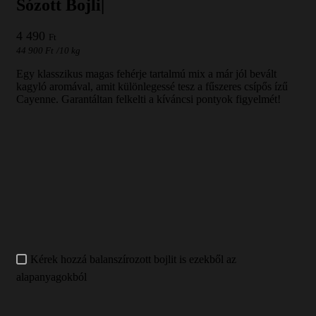
Sózott Bojli|
4 490
Ft
44 900
Ft
/
10 kg
Egy klasszikus magas fehérje tartalmú mix a már jól bevált
kagyló aromával, amit különlegessé tesz a fűszeres csípős ízű
Cayenne. Garantáltan felkelti a kíváncsi pontyok figyelmét!
Kérek hozzá balanszírozott bojlit is ezekből az
alapanyagokból