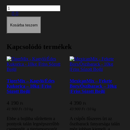
Mennyiség
Kosárba teszem
Kapcsolódó termékek
TigerMix – Kagyló/Édes
MexicanMix – Fekete
Kukorica – 10kg |Friss
Bors/Őszibarack – 10kg
Sózott Bojli|
|Friss Sózott Bojli|
4 190
4 390
Ft
Ft
41 900
Ft
/
10 kg
43 900
Ft
/
10 kg
Ebbe a bojliba sűrítettem a
A csípős fűszeres ízt az
pontyok talán legnépszerűbb
őszibarack fanyarsága talán
csemegéit, a tigrismogyorót,
még jobban kiemeli, a