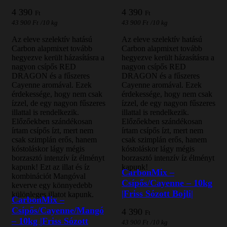
4 390
4 390
Ft
Ft
43 900
Ft
/
10 kg
43 900
Ft
/
10 kg
Az eleve szelektív hatású
Az eleve szelektív hatású
Carbon alapmixet tovább
Carbon alapmixet tovább
hegyezve került házasításra a
hegyezve került házasításra a
nagyon csípős RED
nagyon csípős RED
DRAGON és a fűszeres
DRAGON és a fűszeres
Cayenne aromával. Ezek
Cayenne aromával. Ezek
érdekessége, hogy nem csak
érdekessége, hogy nem csak
ízzel, de egy nagyon fűszeres
ízzel, de egy nagyon fűszeres
illattal is rendelkezik.
illattal is rendelkezik.
Előzőekben szándékosan
Előzőekben szándékosan
írtam csípős ízt, mert nem
írtam csípős ízt, mert nem
csak szimplán erős, hanem
csak szimplán erős, hanem
kóstoláskor lágy mégis
kóstoláskor lágy mégis
borzasztó intenzív íz élményt
borzasztó intenzív íz élményt
kapunk! Ezt az illat és íz
kapunk!
CarbonMix –
kombinációt Mangóval
Csípős/Cayenne – 10kg
keverve egy könnyedebb
|Friss Sózott Bojli|
különleges illatot kapunk.
CarbonMix –
Csípős/Cayenne/Mangó
4 390
Ft
– 10kg |Friss Sózott
43 900
Ft
/
10 kg