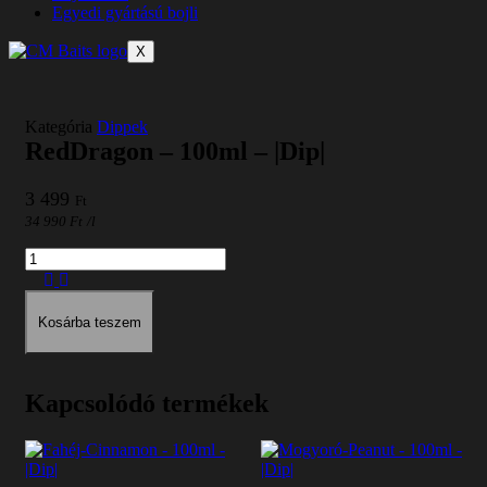
Egyedi gyártású bojli
X
Kategória
Dippek
RedDragon – 100ml – |Dip|
3 499
Ft
34 990
Ft
/l
Mennyiség
Kosárba teszem
Kapcsolódó termékek