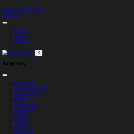
Egyedi gyártású bojlik
KOSÁR
Főoldal
Pénztár
Fiókom
X
Kategóriák:
Kész bojlik
Friss sózott bojlik
Feeding bojli
Pelletek
Horogcsalik
Attraktorok
Dippek
Aromák
Olajok
Bojlimixek