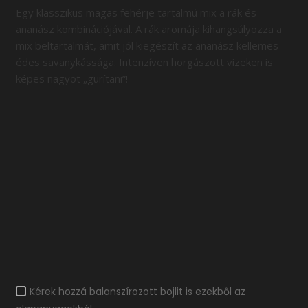
Egy klasszikus magas fehérje tartalmú mix a rák és
ananász kombinációjával. A rák aromája kihangsúlyozza a
mix beltartalmát, amit jól kiegészít az ananász kellemes
édes savanykássága. Intenzíven horgászott vizeken is
képes nagyot „gurítani”!
Kérek hozzá balanszírozott bojlit is ezekből az