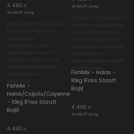
4 490
Ft
Ft
44 900
/
10 kg
Ft
44 900
/
10 kg
„A BOJLI” ami minden vizen
Ennek az intenzív sok halat
bizonyítja fogosságát, így
bevonzó mixnek akartuk
ez az íz illat kombináció
megnövelni a
kiemelt szerepet kap a
szelektivitását, amit
kínálatunkban. Ezt a mixet
egyértelműen a csípős
használjuk már a
Cayennel tettünk! Ezzel a
leghosszabb ideje apróbb
fehérhalak érdeklődését
módosításokkal.
FishMix – Halas –
csökkentettük a
10kg |Friss Sózott
minimumra!
FishMix –
Bojli|
Halas/Csípős/Cayenne
– 10kg |Friss Sózott
4 490
Ft
Bojli|
Ft
44 900
/
10 kg
4 490
Ft