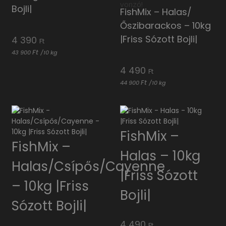
vonzó!
Bojli|
FishMix – Halas/
Őszibarackos – 10kg
|Friss Sózott Bojli|
4 390
Ft
Ft
43 900
/
10 kg
4 490
Ft
Ft
44 900
/
10 kg
FishMix –
FishMix –
Halas – 10kg
Halas/Csípős/Cayenne
|Friss Sózott
– 10kg |Friss
Bojli|
Sózott Bojli|
4 490
Ft