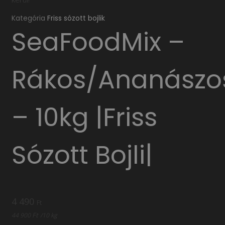
Kategória
Friss sózott bojlik
SeaFoodMix –
Rákos/Ananászo
– 10kg |Friss
Sózott Bojli|
4 490
Ft
Ft
44 900
/
10 kg