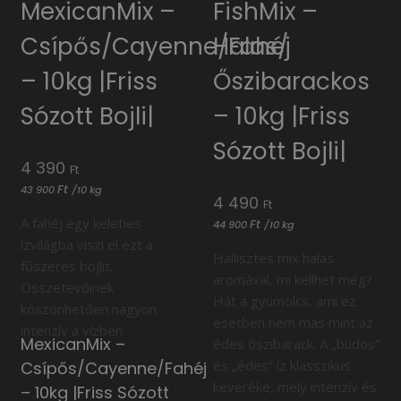
MexicanMix –
FishMix –
Csípős/Cayenne/Fahéj
Halas/
– 10kg |Friss
Őszibarackos
Sózott Bojli|
– 10kg |Friss
Sózott Bojli|
4 390
Ft
Ft
43 900
/
10 kg
4 490
Ft
A fahéj egy keleties
Ft
44 900
/
10 kg
ízvilágba viszi el ezt a
Hallisztes mix halas
fűszeres bojlit.
aromával, mi kellhet még?
Összetevőinek
Hát a gyümölcs, ami ez
köszönhetően nagyon
esetben nem más mint az
intenzív a vízben.
MexicanMix –
édes őszibarack. A „büdös”
és „édes” íz klasszikus
Csípős/Cayenne/Fahéj
keveréke, mely intenzív és
– 10kg |Friss Sózott