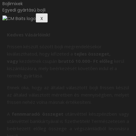
Bojlimixek
Egyedi gyártású bojli
X
Kedves Vásárlóink!
Frissen készült sózott bojli megrendelésekor
kiválaszthatod, hogy kifizeted a
tejles összeget,
vagy
kezdetnek csupán
bruttó 10.000- Ft előleg
kerül
kiszámlázásra, mely beérkezését követően indul el a
termék gyártása.
Ennek oka, hogy az általad választott bojli frissen készül
az általad választott méretben és mennyiségben, melyet
frissen nehéz volna másnak értékesíteni.
A
fennmaradó összeget
utánvéttel készpénzben vagy
utánvéttel bankkártyával is fizethetitek! Természetesen a
beérkezett előleg összege a végszámládból levonásra
kerül!